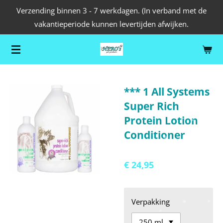
Verzending binnen 3 - 7 werkdagen. (In verband met de
Ga
vakantieperiode kunnen levertijden afwijken.
direct
naar
de
hoofdinhoud
*** 1 All Systems
Super Rich
Protein Lotion
Conditioner
€ 24,95
Verpakking