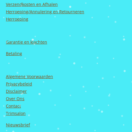
m
Verzendkosten en Afhalen
Herroeping/Annulering en Retourneren
Herroeping
Garantie en
klachten
Betaling
Algemene Voorwaarden
Privacybeleid
Disclaimer
Over Ons
Contact
Trimsalon
Nieuwsbrief