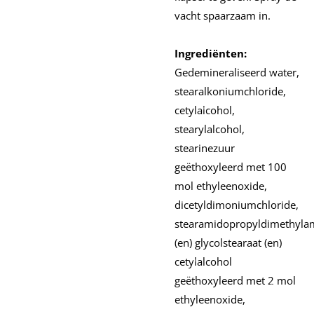
vacht spaarzaam in.
Ingrediënten:
Gedemineraliseerd water,
stearalkoniumchloride,
cetylalcohol,
stearylalcohol,
stearinezuur
geëthoxyleerd met 100
mol ethyleenoxide,
dicetyldimoniumchloride,
stearamidopropyldimethyla
(en) glycolstearaat (en)
cetylalcohol
geëthoxyleerd met 2 mol
ethyleenoxide,