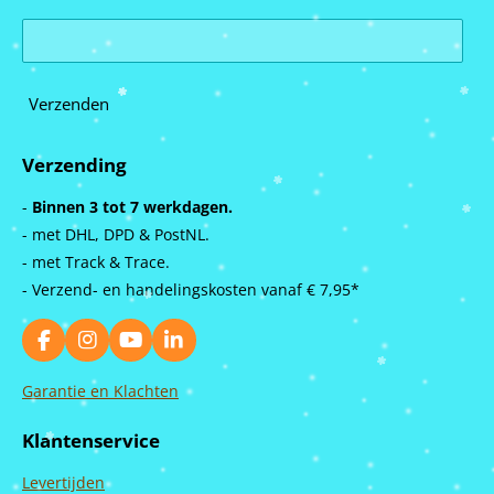
Verzenden
Verzending
-
Binnen 3 tot 7 werkdagen.
- met DHL, DPD & PostNL.
- met Track & Trace.
- Verzend- en handelingskosten vanaf
€ 7,95*
F
I
Y
L
a
n
o
i
c
s
u
n
Garantie en Klachten
e
t
T
k
b
a
u
e
Klantenservice
o
g
b
d
o
r
e
I
Levertijden
k
a
n