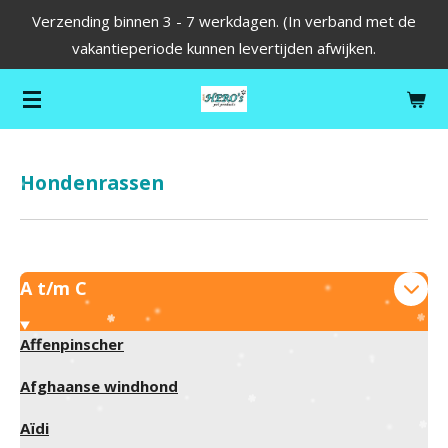
Verzending binnen 3 - 7 werkdagen. (In verband met de
Ga
vakantieperiode kunnen levertijden afwijken.
direct
naar
de
hoofdinhoud
Hondenrassen
A t/m C
Affenpinscher
Afghaanse windhond
Aïdi