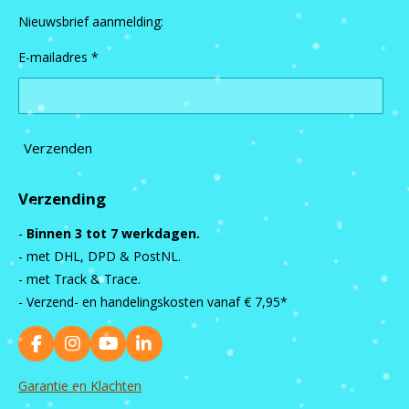
Nieuwsbrief aanmelding:
E-mailadres *
Verzenden
Verzending
-
Binnen 3 tot 7 werkdagen.
- met DHL, DPD & PostNL.
- met Track & Trace.
- Verzend- en handelingskosten vanaf
€ 7,95*
F
I
Y
L
a
n
o
i
c
s
u
n
Garantie en Klachten
e
t
T
k