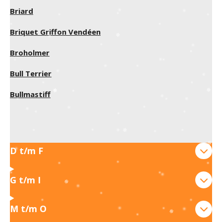
Briard
Briquet Griffon Vendéen
Broholmer
Bull Terrier
Bullmastiff
D t/m F
G t/m I
M t/m O