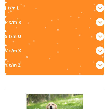
J t/m L
P t/m R
S t/m U
V t/m X
Y t/m Z