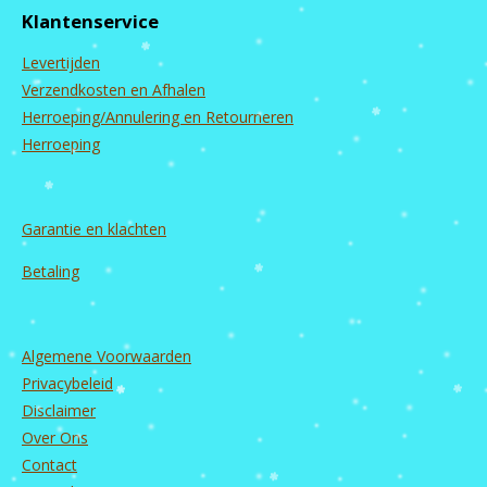
b
a
u
e
Klantenservice
o
g
b
d
o
r
e
I
Levertijden
k
a
n
m
Verzendkosten en Afhalen
Herroeping/Annulering en Retourneren
Herroeping
Garantie en
klachten
Betaling
Algemene Voorwaarden
Privacybeleid
Disclaimer
Over Ons
Contact