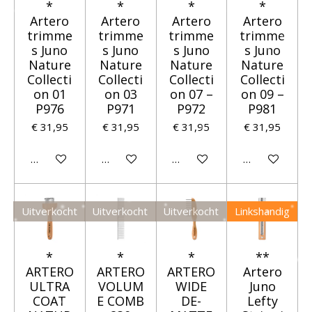
*
*
*
*
Artero
Artero
Artero
Artero
trimme
trimme
trimme
trimme
s Juno
s Juno
s Juno
s Juno
Nature
Nature
Nature
Nature
Collecti
Collecti
Collecti
Collecti
on 01
on 03
on 07 –
on 09 –
P976
P971
P972
P981
€ 31,95
€ 31,95
€ 31,95
€ 31,95
In winkelwagen
In winkelwagen
In winkelwagen
In winkelwage
Uitverkocht
Uitverkocht
Uitverkocht
Linkshandig
*
*
*
**
ARTERO
ARTERO
ARTERO
Artero
ULTRA
VOLUM
WIDE
Juno
COAT
E COMB
DE-
Lefty