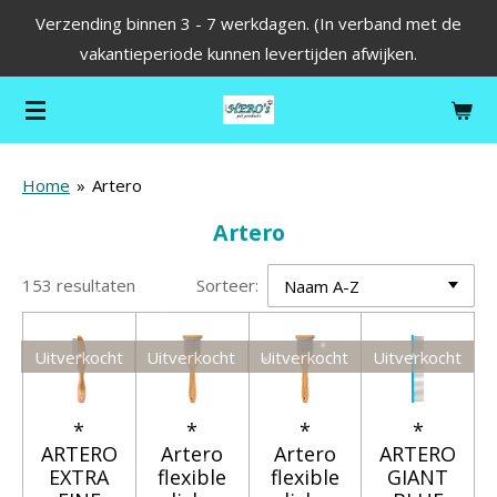
Verzending binnen 3 - 7 werkdagen. (In verband met de
Ga
vakantieperiode kunnen levertijden afwijken.
direct
naar
de
hoofdinhoud
Home
»
Artero
Artero
153 resultaten
Sorteer:
Uitverkocht
Uitverkocht
Uitverkocht
Uitverkocht
*
*
*
*
ARTERO
Artero
Artero
ARTERO
EXTRA
flexible
flexible
GIANT