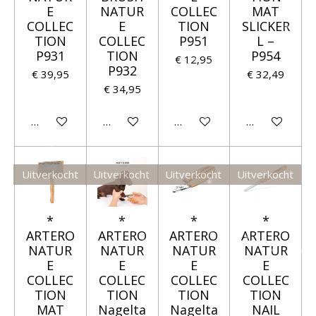
E
NATUR
COLLEC
MAT
COLLEC
E
TION
SLICKER
TION
COLLEC
P951
L –
P931
TION
P954
€ 12,95
P932
€ 39,95
€ 32,49
€ 34,95
Houd mij op de hoogte
Houd mij op de hoogte
Houd mij op de hoogte
Houd mij op 
Uitverkocht
Uitverkocht
Uitverkocht
Uitverkocht
*
*
*
*
ARTERO
ARTERO
ARTERO
ARTERO
NATUR
NATUR
NATUR
NATUR
E
E
E
E
COLLEC
COLLEC
COLLEC
COLLEC
TION
TION
TION
TION
MAT
Nagelta
Nagelta
NAIL