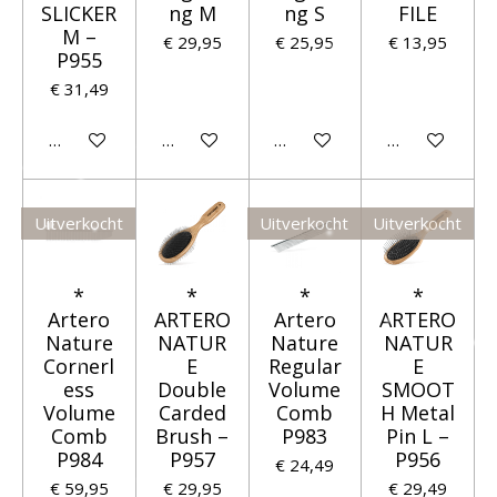
SLICKER
ng M
ng S
FILE
M –
€ 29,95
€ 25,95
€ 13,95
P955
€ 31,49
Houd mij op de hoogte
Houd mij op de hoogte
Houd mij op de hoogte
Houd mij op 
Uitverkocht
Uitverkocht
Uitverkocht
*
*
*
*
Artero
ARTERO
Artero
ARTERO
Nature
NATUR
Nature
NATUR
Cornerl
E
Regular
E
ess
Double
Volume
SMOOT
Volume
Carded
Comb
H Metal
Comb
Brush –
P983
Pin L –
P984
P957
P956
€ 24,49
€ 59,95
€ 29,95
€ 29,49