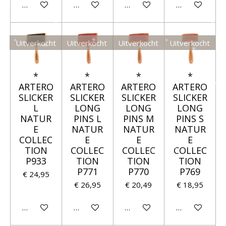
Houd mij op de hoogte
Houd mij op de hoogte
Houd mij op de hoogte
Houd mij op 
Uitverkocht
Uitverkocht
Uitverkocht
Uitverkocht
*
*
*
*
ARTERO
ARTERO
ARTERO
ARTERO
SLICKER
SLICKER
SLICKER
SLICKER
L
LONG
LONG
LONG
NATUR
PINS L
PINS M
PINS S
E
NATUR
NATUR
NATUR
COLLEC
E
E
E
TION
COLLEC
COLLEC
COLLEC
P933
TION
TION
TION
P771
P770
P769
€ 24,95
€ 26,95
€ 20,49
€ 18,95
Houd mij op de hoogte
Houd mij op de hoogte
Houd mij op de hoogte
Houd mij op 