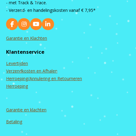
- met Track & Trace.
- Verzend- en handelingskosten vanaf
€ 7,95*
F
I
Y
L
a
n
o
i
c
s
u
n
Garantie en Klachten
e
t
T
k
b
a
u
e
Klantenservice
o
g
b
d
o
r
e
I
Levertijden
k
a
n
m
Verzendkosten en Afhalen
Herroeping/Annulering en Retourneren
Herroeping
Garantie en
klachten
Betaling