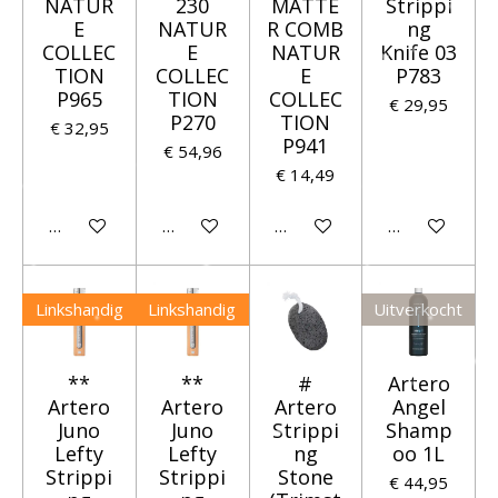
NATUR
230
MATTE
Strippi
E
NATUR
R COMB
ng
COLLEC
E
NATUR
Knife 03
TION
COLLEC
E
P783
P965
TION
COLLEC
€ 29,95
P270
TION
€ 32,95
P941
€ 54,96
€ 14,49
Houd mij op de hoogte
Houd mij op de hoogte
Houd mij op de hoogte
Houd mij op 
Linkshandig
Linkshandig
Uitverkocht
**
**
#
Artero
Artero
Artero
Artero
Angel
Juno
Juno
Strippi
Shamp
Lefty
Lefty
ng
oo 1L
Strippi
Strippi
Stone
€ 44,95