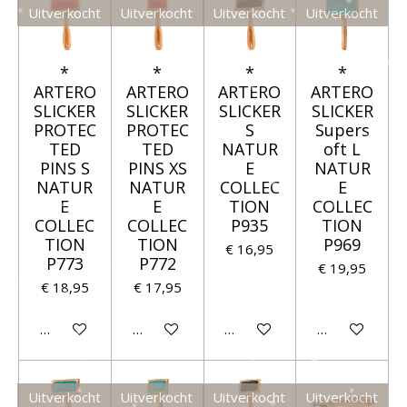
Uitverkocht
Uitverkocht
Uitverkocht
Uitverkocht
*
*
*
*
ARTERO
ARTERO
ARTERO
ARTERO
SLICKER
SLICKER
SLICKER
SLICKER
PROTEC
PROTEC
S
Supers
TED
TED
NATUR
oft L
PINS S
PINS XS
E
NATUR
NATUR
NATUR
COLLEC
E
E
E
TION
COLLEC
COLLEC
COLLEC
P935
TION
TION
TION
P969
€ 16,95
P773
P772
€ 19,95
€ 18,95
€ 17,95
Houd mij op de hoogte
Houd mij op de hoogte
Houd mij op de hoogte
Houd mij op 
Uitverkocht
Uitverkocht
Uitverkocht
Uitverkocht