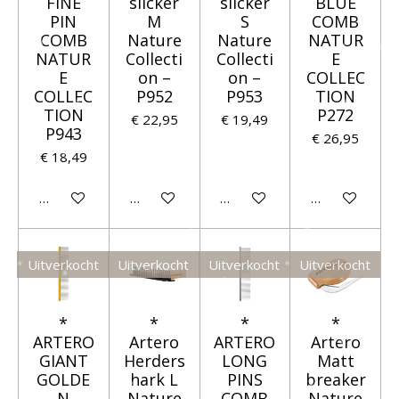
FINE
slicker
slicker
BLUE
PIN
M
S
COMB
COMB
Nature
Nature
NATUR
NATUR
Collecti
Collecti
E
E
on –
on –
COLLEC
COLLEC
P952
P953
TION
TION
P272
€ 22,95
€ 19,49
P943
€ 26,95
€ 18,49
Houd mij op de hoogte
Houd mij op de hoogte
Houd mij op de hoogte
Houd mij op 
Uitverkocht
Uitverkocht
Uitverkocht
Uitverkocht
*
*
*
*
ARTERO
Artero
ARTERO
Artero
GIANT
Herders
LONG
Matt
GOLDE
hark L
PINS
breaker
N
Nature
COMB
Nature