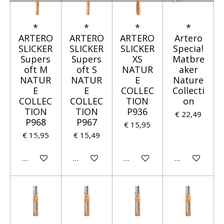
*
*
*
*
ARTERO
ARTERO
ARTERO
Artero
SLICKER
SLICKER
SLICKER
Special
Supers
Supers
XS
Matbre
oft M
oft S
NATUR
aker
NATUR
NATUR
E
Nature
E
E
COLLEC
Collecti
COLLEC
COLLEC
TION
on
TION
TION
P936
€ 22,49
P968
P967
€ 15,95
€ 15,95
€ 15,49
Houd mij op de hoogte
Houd mij op de hoogte
Houd mij op de hoogte
Houd mij op 