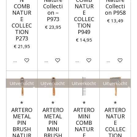
COMB
Collecti
NATUR
Collecti
NATUR
on –
E
on P958
E
P973
COLLEC
€ 13,49
COLLEC
TION
€ 23,95
TION
P949
P273
€ 14,95
€ 21,95
Houd mij op de hoogte
Houd mij op de hoogte
Houd mij op de hoogte
Houd mij op 
Uitverkocht
Uitverkocht
Uitverkocht
Uitverkocht
*
*
*
*
ARTERO
ARTERO
ARTERO
ARTERO
METAL
METAL
MINI
NATUR
PIN
PIN
COMB
E
BRUSH
MINI
NATUR
COLLEC
NATUR
BRUSH
E
TION