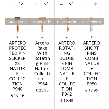
Houd mij op de hoogte
Houd mij op de hoogte
Houd mij op de hoogte
Houd mij op 
Uitverkocht
Uitverkocht
Uitverkocht
Uitverkocht
*
*
*
*
ARTERO
Artero
ARTERO
ARTERO
PROTEC
Rake
ROTATI
SHORT
TED PIN
With
NG
PINS
SLICKER
Rotatin
DOUBL
COMB
XS
g Pins
E PIN
NATUR
NATUR
Nature
COMB
E
E
Collecti
NATUR
COLLEC
COLLEC
on –
E
TION
TION
P964
COLLEC
P950
P940
TION
€ 25,95
€ 12,95
P942
€ 16,49
€ 16,49