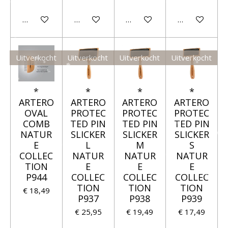
Houd mij op de hoogte
In winkelwagen
Houd mij op de hoogte
Houd mij op 
Uitverkocht
Uitverkocht
Uitverkocht
Uitverkocht
*
*
*
*
ARTERO
ARTERO
ARTERO
ARTERO
OVAL
PROTEC
PROTEC
PROTEC
COMB
TED PIN
TED PIN
TED PIN
NATUR
SLICKER
SLICKER
SLICKER
E
L
M
S
COLLEC
NATUR
NATUR
NATUR
TION
E
E
E
P944
COLLEC
COLLEC
COLLEC
TION
TION
TION
€ 18,49
P937
P938
P939
€ 25,95
€ 19,49
€ 17,49