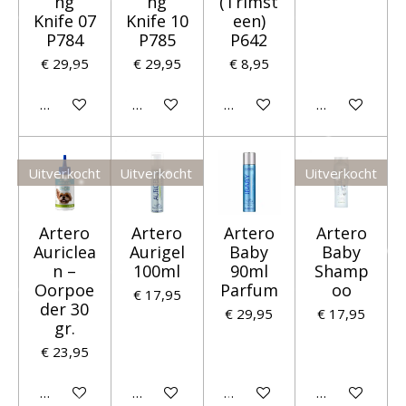
ng
ng
(Trimst
Knife 07
Knife 10
een)
P784
P785
P642
€ 29,95
€ 29,95
€ 8,95
Houd mij op de hoogte
Houd mij op de hoogte
In winkelwagen
Houd mij op 
Uitverkocht
Uitverkocht
Uitverkocht
Artero
Artero
Artero
Artero
Auriclea
Aurigel
Baby
Baby
n –
100ml
90ml
Shamp
Oorpoe
Parfum
oo
€ 17,95
der 30
€ 29,95
€ 17,95
gr.
€ 23,95
Houd mij op de hoogte
Houd mij op de hoogte
In winkelwagen
Houd mij op 